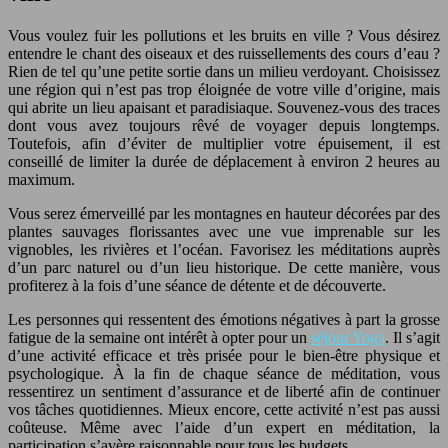
Vous voulez fuir les pollutions et les bruits en ville ? Vous désirez
entendre le chant des oiseaux et des ruissellements des cours d’eau ?
Rien de tel qu’une petite sortie dans un milieu verdoyant. Choisissez
une région qui n’est pas trop éloignée de votre ville d’origine, mais
qui abrite un lieu apaisant et paradisiaque. Souvenez-vous des traces
dont vous avez toujours rêvé de voyager depuis longtemps.
Toutefois, afin d’éviter de multiplier votre épuisement, il est
conseillé de limiter la durée de déplacement à environ 2 heures au
maximum.
Vous serez émerveillé par les montagnes en hauteur décorées par des
plantes sauvages florissantes avec une vue imprenable sur les
vignobles, les rivières et l’océan. Favorisez les méditations auprès
d’un parc naturel ou d’un lieu historique. De cette manière, vous
profiterez à la fois d’une séance de détente et de découverte.
Les personnes qui ressentent des émotions négatives à part la grosse
fatigue de la semaine ont intérêt à opter pour un
séjour Yoga
. Il s’agit
d’une activité efficace et très prisée pour le bien-être physique et
psychologique. À la fin de chaque séance de méditation, vous
ressentirez un sentiment d’assurance et de liberté afin de continuer
vos tâches quotidiennes. Mieux encore, cette activité n’est pas aussi
coûteuse. Même avec l’aide d’un expert en méditation, la
participation s’avère raisonnable pour tous les budgets.