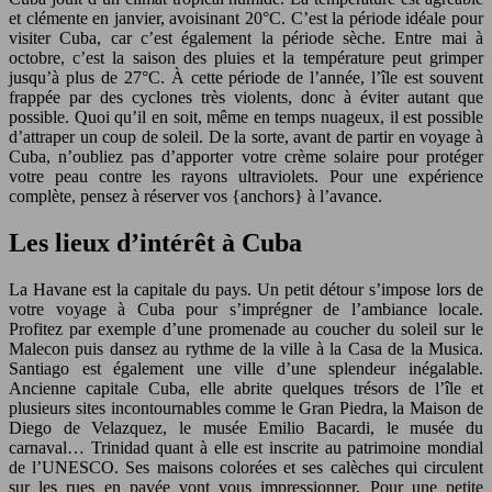
et clémente en janvier, avoisinant 20°C. C’est la période idéale pour
visiter Cuba, car c’est également la période sèche. Entre mai à
octobre, c’est la saison des pluies et la température peut grimper
jusqu’à plus de 27°C. À cette période de l’année, l’île est souvent
frappée par des cyclones très violents, donc à éviter autant que
possible. Quoi qu’il en soit, même en temps nuageux, il est possible
d’attraper un coup de soleil. De la sorte, avant de partir en voyage à
Cuba, n’oubliez pas d’apporter votre crème solaire pour protéger
votre peau contre les rayons ultraviolets. Pour une expérience
complète, pensez à réserver vos {anchors} à l’avance.
Les lieux d’intérêt à Cuba
La Havane est la capitale du pays. Un petit détour s’impose lors de
votre voyage à Cuba pour s’imprégner de l’ambiance locale.
Profitez par exemple d’une promenade au coucher du soleil sur le
Malecon puis dansez au rythme de la ville à la Casa de la Musica.
Santiago est également une ville d’une splendeur inégalable.
Ancienne capitale Cuba, elle abrite quelques trésors de l’île et
plusieurs sites incontournables comme le Gran Piedra, la Maison de
Diego de Velazquez, le musée Emilio Bacardi, le musée du
carnaval… Trinidad quant à elle est inscrite au patrimoine mondial
de l’UNESCO. Ses maisons colorées et ses calèches qui circulent
sur les rues en pavée vont vous impressionner. Pour une petite