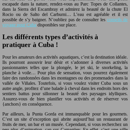
escapade dans la nature, rendez-vous au Parc Topes de Collantes,
dans la Sierra del Escambray et admirez la beauté de la chute El
Rocio ou de Salto del Carburni… L’eau est agréable et il est
possible de s’y baigner. N’oubliez pas de consulter les
conseils de
voyage pour Cuba
disponibles sur place.
Les différents types d’activités à
pratiquer à Cuba !
Pour les amateurs des activités aquatiques, c’est la destination idéale.
Ils pourront assouvir leur désir et s’adonner à diverses activités
passionnantes telles que la plongée, le jet ski, le snorkeling, la
planche à voile… Pour plus de sensation, vous pourrez également
faire des randonnées dans les montagnes ou des promenades dans la
vallée de Viñales. Toutefois, si vous voulez visiter Cuba sous un
autre angle, profitez d’une balade à cheval dans les endroits hors des
sentiers battus pour sillonner la beauté des paysages idylliques.
Assurez-vous de bien planifier vos activités et de réserver vos
{anchors} en conséquence.
Par ailleurs, la Punta Gorda est immanquable pour les gourmets.
C’est un site d’exception qui abrite aujourd’hui un restaurant de
fruits de mer, un bar et un musée. Cependant, si vous recherchez un
peu plus d’animation, cap sur Camagüey. En effet, c’est une ville