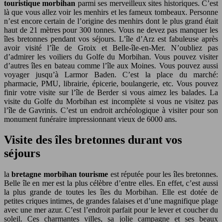
touristique morbihan
parmi ses merveilleux sites historiques. C’est
là que vous allez voir les menhirs et les fameux tombeaux. Personne
n’est encore certain de l’origine des menhirs dont le plus grand était
haut de 21 mètres pour 300 tonnes. Vous ne devez pas manquer les
îles bretonnes pendant vos séjours. L’île d’Arz est fabuleuse après
avoir visité l’île de Groix et Belle-île-en-Mer. N’oubliez pas
d’admirer les voiliers du Golfe du Morbihan. Vous pouvez visiter
d’autres îles en bateau comme l’île aux Moines. Vous pouvez aussi
voyager jusqu’à Larmor Baden. C’est la place du marché:
pharmacie, PMU, librairie, épicerie, boulangerie, etc. Vous pouvez
finir votre visite sur l’île de Berder si vous aimez les balades. La
visite du Golfe du Morbihan est incomplète si vous ne visitez pas
l’île de Gavrinis. C’est un endroit archéologique à visiter pour son
monument funéraire impressionnant vieux de 6000 ans.
Visite des îles bretonnes durant vos
séjours
la
bretagne morbihan tourisme
est réputée pour les îles bretonnes.
Belle île en mer est la plus célèbre d’entre elles. En effet, c’est aussi
la plus grande de toutes les îles du Morbihan. Elle est dotée de
petites criques intimes, de grandes falaises et d’une magnifique plage
avec une mer azur. C’est l’endroit parfait pour le lever et coucher du
soleil. Ces charmantes villes, sa jolie campagne et ses beaux