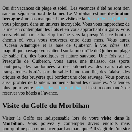
Qui dit vacances dit plage et soleil. Les vacances d’été ne sont rien
sans un séjour au bord de la mer. Le Morbihan est une
destination
bretagne
à ne pas manquer. Une visite de la
Presqu’île de Quiberon
vous plongera dans un univers incroyable. Vous vous rapprochez de
la mer en contemplant les îlots et en vous approchant du golfe. Vous
serez ébloui par le trajet qui mène vers la presqu’île, ce bout de
chemin où vous vous trouverez entre deux mers. Vous aurez
l’Océan Atlantique et la baie de Quiberon à vos côtés. Un
magnifique paysage vous attend sur la presqu’île de Quiberon: plage
de sable fin, îles bucoliques et nature sauvage. Une fois sur la
Presqu’île de Quiberon, vous aurez une thalasso, des sports
nautiques, des randonnées à des kilomètres, des eaux calmes
transparentes bordés par du sable blanc tout fin, des falaise, des
criques et des bruyères qui bordent une côte sauvage. Vous pouvez
aussi profiter de fabuleux moments durant les croisières. N’attendez
plus pour votre
visite dans le morbihan
. Il est recommandé de
réserver vos hôtels à l’avance.
Visite du Golfe du Morbihan
Visiter le Golfe est indispensable lors de votre
visite dans le
Morbihan
. Vous pouvez y contempler divers endroits mais
pourquoi ne pas commencer par Locmariaquer? Il s’agit de l’un
site